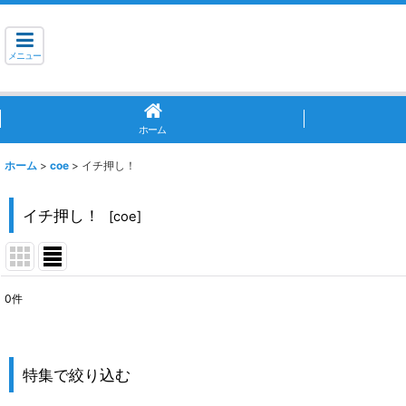
メニュー
ホーム
ホーム
>
coe
>
イチ押し！
イチ押し！
[
coe
]
0
件
表示数
:
並び順
:
特集で絞り込む