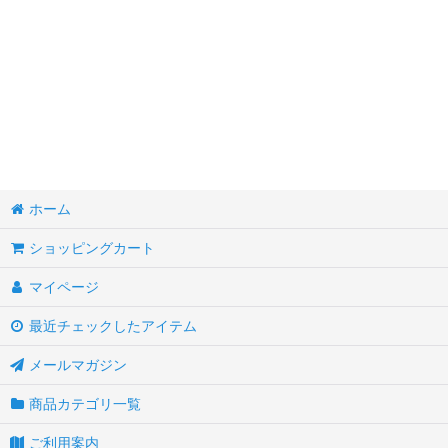
COE＝カップオブエクセレンス とは〜
イチ押し！
ギフトセット
フラクタス
グルメセット！
ホーム
リキッド ／ コーヒーベース
ショッピングカート
コーヒーバッグ
マイページ
最近チェックしたアイテム
コーヒー器具
メールマガジン
ポスト投函／送料無料
商品カテゴリ一覧
ポスト投函
ご利用案内