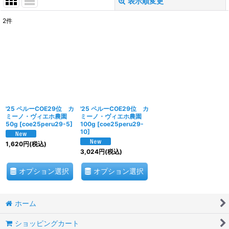
表示順変更
閉じる
2
件
表示数
:
並び順
:
絞り込む
'25 ペルーCOE29位 カ
'25 ペルーCOE29位 カ
ミーノ・ヴィエホ農園
ミーノ・ヴィエホ農園
50g
[
coe25peru29-5
]
100g
[
coe25peru29-
10
]
1,620
円
(税込)
3,024
円
(税込)
オプション選択
オプション選択
ホーム
ショッピングカート